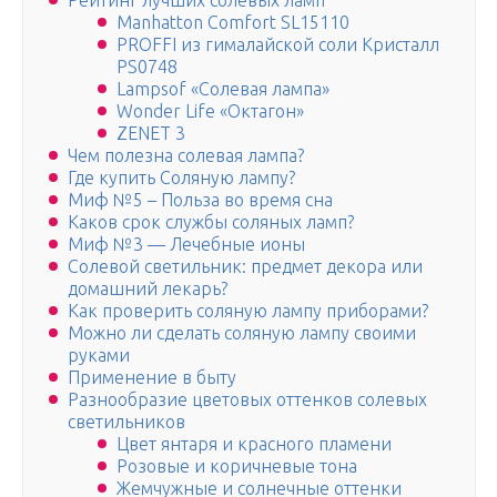
Рейтинг лучших солевых ламп
Manhatton Comfort SL15110
PROFFI из гималайской соли Кристалл
PS0748
Lampsof «Солевая лампа»
Wonder Life «Октагон»
ZENET 3
Чем полезна солевая лампа?
Где купить Соляную лампу?
Миф №5 – Польза во время сна
Каков срок службы соляных ламп?
Миф №3 — Лечебные ионы
Солевой светильник: предмет декора или
домашний лекарь?
Как проверить соляную лампу приборами?
Можно ли сделать соляную лампу своими
руками
Применение в быту
Разнообразие цветовых оттенков солевых
светильников
Цвет янтаря и красного пламени
Розовые и коричневые тона
Жемчужные и солнечные оттенки