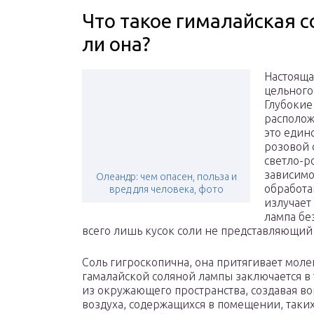
Что такое гималайская с
ли она?
Настояща
цельного
Глубокие
располож
это един
розовой 
светло-р
зависимо
Олеандр: чем опасен, польза и
обработа
вред для человека, фото
излучает
лампа бе
всего лишь кусок соли не представляющий
Соль гигроскопична, она притягивает молек
гамалайской соляной лампы заключается в 
из окружающего пространства, создавая во
воздуха, содержащихся в помещении, таких