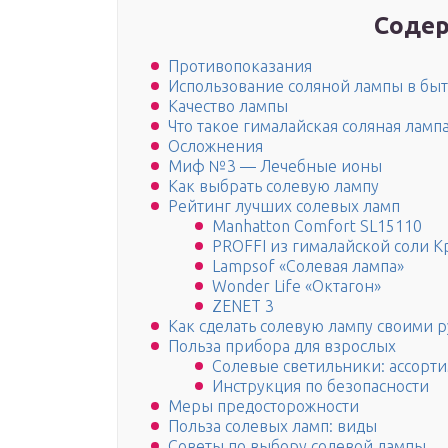
Содер
Противопоказания
Использование соляной лампы в быт
Качество лампы
Что такое гималайская соляная лампа
Осложнения
Миф №3 — Лечебные ионы
Как выбрать солевую лампу
Рейтинг лучших солевых ламп
Manhatton Comfort SL15110
PROFFI из гималайской соли К
Lampsof «Солевая лампа»
Wonder Life «Октагон»
ZENET 3
Как сделать солевую лампу своими 
Польза прибора для взрослых
Солевые светильники: ассорт
Инструкция по безопасности
Меры предосторожности
Польза солевых ламп: виды
Советы по выбору солевой лампы