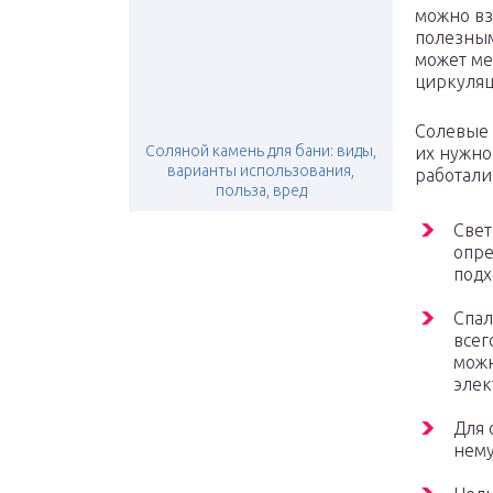
можно вз
полезным
может ме
циркуляц
Солевые 
Соляной камень для бани: виды,
их нужно
варианты использования,
работали
польза, вред
Свет
опре
подх
Спал
всег
можн
элек
Для 
нему