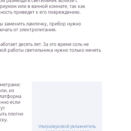
зя размещать светильник вблизи с
риумом или в ванной комнате, так как
ность приведет к его повреждению.
ы заменить лампочку, прибор нужно
ючать от электропитания.
отает десять лет. За это время соль не
ной работы светильника нужно только менять
аметрами:
ли, из
платформа
енно если
гут
быть плотно
ску.
Ультразвуковой увлажнитель