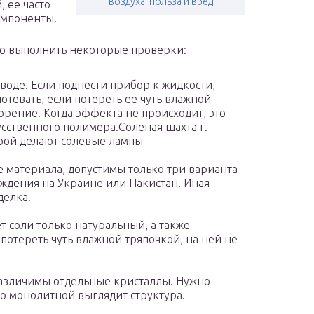
воздуха: польза и вред
 ее часто
омпоненты.
но выполнить некоторые проверки:
 воде. Если поднести прибор к жидкости,
отевать, если потереть ее чуть влажной
ворение. Когда эффекта не происходит, это
усственного полимера.Соленая шахта г.
орой делают солевые лампы
 материала, допустимы только три варианта
ождения на Украине или Пакистан. Иная
делка.
т соли только натуральный, а также
потереть чуть влажной тряпочкой, на ней не
азличимы отдельные кристаллы. Нужно
ко монолитной выглядит структура.