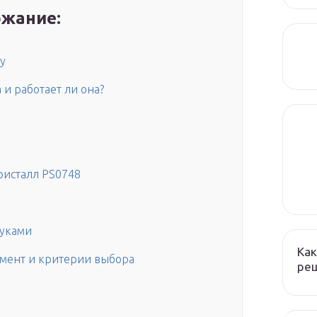
жание:
у
 и работает ли она?
ристалл PS0748
руками
Как
имент и критерии выбора
реш