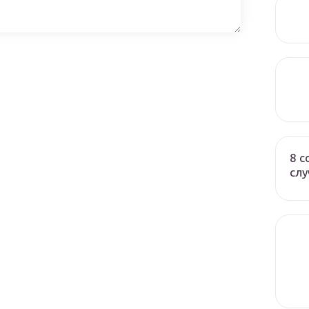
8 с
слу