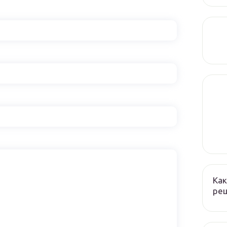
Как
реш