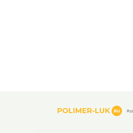
POLIMER-LUK
RU
Жур