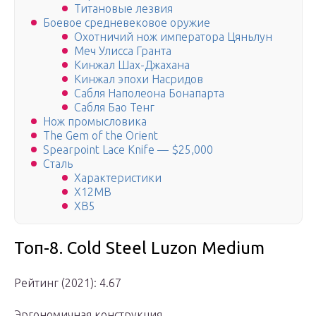
Титановые лезвия
Боевое средневековое оружие
Охотничий нож императора Цяньлун
Меч Улисса Гранта
Кинжал Шах-Джахана
Кинжал эпохи Насридов
Сабля Наполеона Бонапарта
Сабля Бао Тенг
Нож промысловика
The Gem of the Orient
Spearpoint Lace Knife — $25,000
Сталь
Характеристики
Х12МВ
ХВ5
Топ-8. Cold Steel Luzon Medium
Рейтинг (2021): 4.67
Эргономичная конструкция