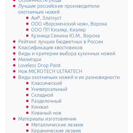
Особенности ухода
Лучшие российские производители
охотничьих ножей
АиР, Златоуст
ООО «Ворсменский нож», Ворсма
ООО ПП Кизляр, Кизляр
Кузница Семина Ю.М., Ворсма
Рейтинг лучших бюджетных в России
Классификация хвостовиков
Виды и критерии выбора кухонных ножей
Милитари
Loveless Drop Point
Нож MICROTECH ULTRATECH
Виды охотничьих ножей и их разновидности
Классический
Универсальный
Складной
Разделочный
Кинжал
Кованый нож
Материалы изготовления
Металлические лезвия
Керамические лезвия