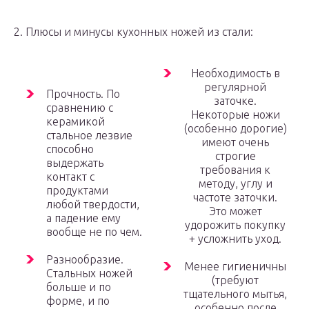
2. Плюсы и минусы кухонных ножей из стали:
Необходимость в
регулярной
Прочность. По
заточке.
сравнению с
Некоторые ножи
керамикой
(особенно дорогие)
стальное лезвие
имеют очень
способно
строгие
выдержать
требования к
контакт с
методу, углу и
продуктами
частоте заточки.
любой твердости,
Это может
а падение ему
удорожить покупку
вообще не по чем.
+ усложнить уход.
Разнообразие.
Менее гигиеничны
Стальных ножей
(требуют
больше и по
тщательного мытья,
форме, и по
особенно после