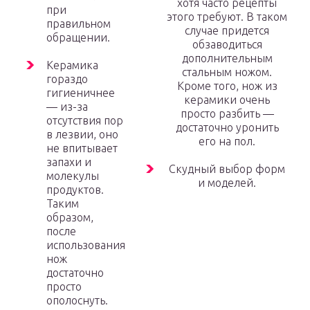
хотя часто рецепты
при
этого требуют. В таком
правильном
случае придется
обращении.
обзаводиться
дополнительным
Керамика
стальным ножом.
гораздо
Кроме того, нож из
гигиеничнее
керамики очень
— из-за
просто разбить —
отсутствия пор
достаточно уронить
в лезвии, оно
его на пол.
не впитывает
запахи и
Скудный выбор форм
молекулы
и моделей.
продуктов.
Таким
образом,
после
использования
нож
достаточно
просто
ополоснуть.