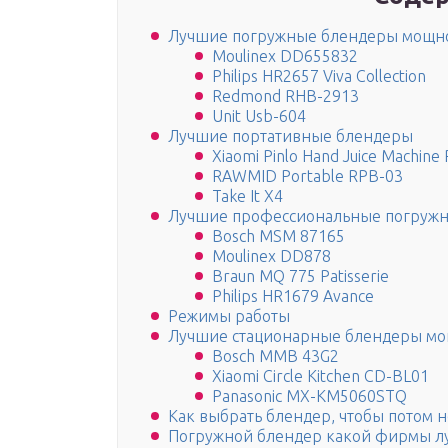
Лучшие погружные блендеры мощно
Moulinex DD655832
Philips HR2657 Viva Collection
Redmond RHB-2913
Unit Usb-604
Лучшие портативные блендеры
Xiaomi Pinlo Hand Juice Machi
RAWMID Portable RPB-03
Take It X4
Лучшие профессиональные погруж
Bosch MSM 87165
Moulinex DD878
Braun MQ 775 Patisserie
Philips HR1679 Avance
Режимы работы
Лучшие стационарные блендеры мо
Bosch MMB 43G2
Xiaomi Circle Kitchen CD-BL01
Panasonic MX-KM5060STQ
Как выбрать блендер, чтобы потом н
Погружной блендер какой фирмы л