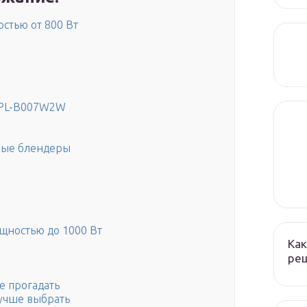
стью от 800 Вт
ne PL-B007W2W
ные блендеры
щностью до 1000 Вт
Как
реш
е прогадать
учше выбрать