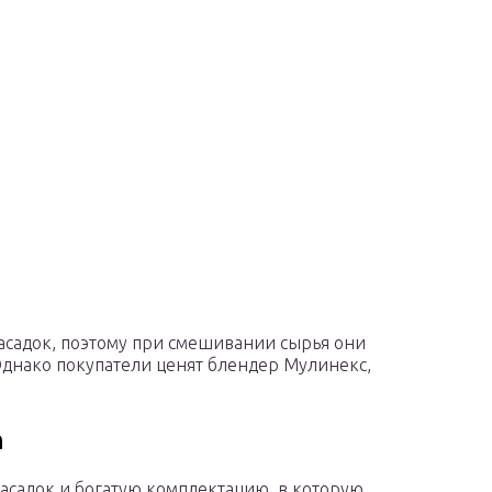
асадок, поэтому при смешивании сырья они
Однако покупатели ценят блендер Мулинекс,
n
садок и богатую комплектацию, в которую