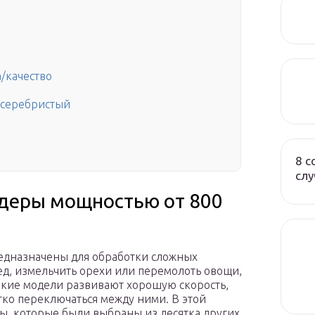
/качество
/серебристый
8 с
слу
деры мощностью от 800
редназначены для обработки сложных
лед, измельчить орехи или перемолоть овощи,
акие модели развивают хорошую скорость,
ко переключаться между ними. В этой
, которые были выбраны из десятка других