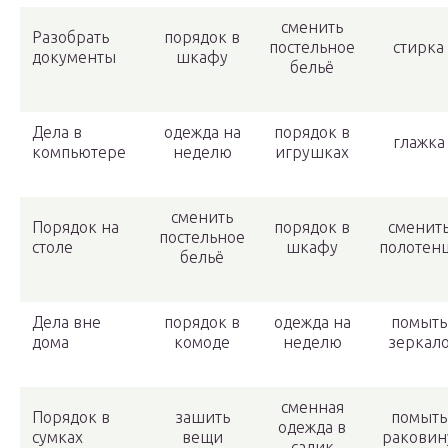
сменить
Разобрать
порядок в
постельное
стирка
документы
шкафу
бельё
Дела в
одежда на
порядок в
глажка
компьютере
неделю
игрушках
сменить
Порядок на
порядок в
сменит
постельное
столе
шкафу
полотен
бельё
Дела вне
порядок в
одежда на
помыть
дома
комоде
неделю
зеркал
сменная
Порядок в
зашить
помыть
одежда в
сумках
вещи
раковин
садик