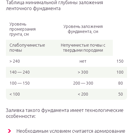
Таблица минимальной глубины заложения
ленточного фундамента
Уровень
Уровень заложения
промерзания
фундамента, см
грунта, см
Слабопучинистые
Непучинистые почвы с
почвы
твердыми породами
> 240
нет
150
140 — 240
> 300
100
100 — 150
200 — 300
80
< 100
< 200
50
Заливка такого фундамента имеет технологические
особенности:
Необходимым условием считается армирование