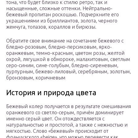
тона, что будет близко к стилю ретро, так и
насыщенные, сложные оттенки. Нейтрально-
бежевый пропитан роскошью. Подчеркните его
украшениями из бриллиантов, золота, черного
жемчуга, топазов, кораллов и бирюзы.
Обратите свое внимание на сочетание бежевого с
бледно-розовым, бледно-персиковым, ярко-
оранжевым, темно-красным, ­­цветом розы, желтой
охрой, лягушкой в обмороке, малахитовым, светлым
серо-синим, сине-голубым, бледно-сиреневым,
пурпурным, бежево-лиловый, серебряным, золотым,
бронзовым, коричневым
История и природа цвета
Бежевый колер получается в результате смешивания
оранжевого со светло-серым, причём доминирует
именно серый цвет. Он отождествляется с
натуральностью и простотой, а также с нежностью и
мягкостью. Слово «бежевый» происходит от
французского «beige», что можно перевести как