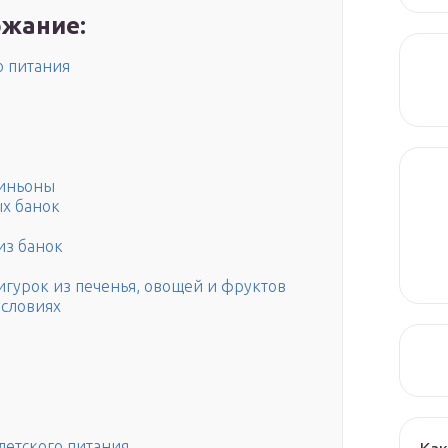
жание:
о питания
миньоны
х банок
из банок
гурок из печенья, овощей и фруктов
условиях
детского питания