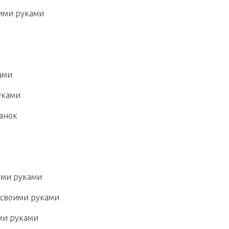
ими руками
ами
уками
анок
ими руками
 своими руками
ми руками