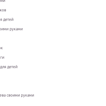
ами
ков
я детей
воими руками
ок
аги
для детей
ева своими руками