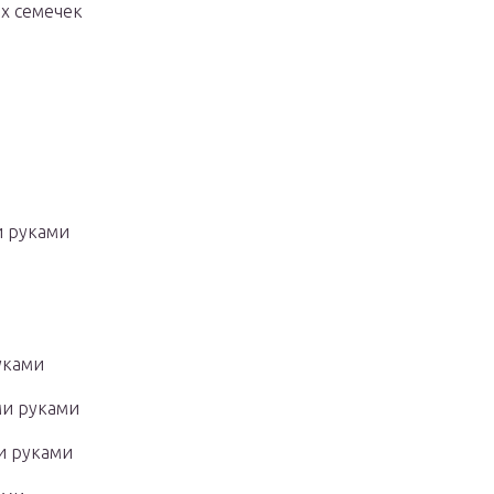
х семечек
и руками
уками
ми руками
и руками