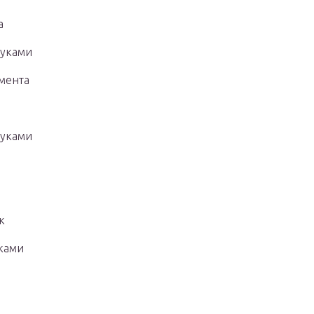
а
руками
мента
руками
к
ками