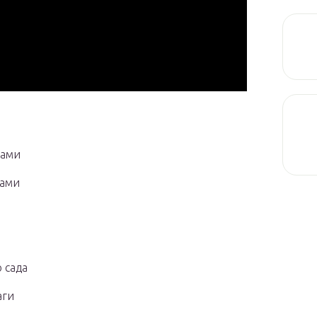
ками
ками
 сада
аги