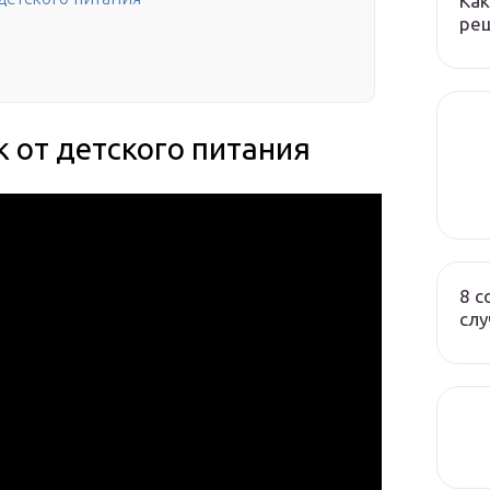
Как
реш
 от детского питания
8 с
слу