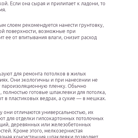
ой. Если она сырая и прилипает к ладони, то
мя.
 слоем рекомендуется нанести грунтовку,
ой поверхности, возможные при
т ее от впитывания влаги, снизит расход
ьзуют для ремонта потолков в жилых
ях. Они экологичны и при нанесении не
 пароизоляционную пленку. Обычно
, полностью готовые шпаклевки для потолка,
т в пластиковых ведрах, а сухие — в мешках.
у они отличаются универсальностью, их
ют для отделки гипсокартонных потолочных
ций, деревянных или железобетонных
стей. Кроме этого, мелкозернистая
азная консистенция шпаклевки позволяет