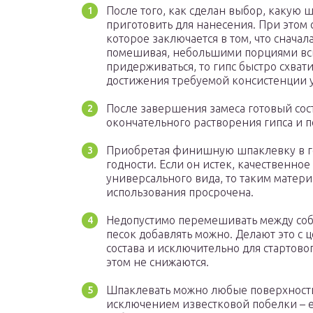
После того, как сделан выбор, какую 
приготовить для нанесения. При этом 
которое заключается в том, что снача
помешивая, небольшими порциями всып
придерживаться, то гипс быстро схват
достижения требуемой консистенции у
После завершения замеса готовый сос
окончательного растворения гипса и п
Приобретая финишную шпаклевку в го
годности. Если он истек, качественное
универсального вида, то таким матери
использования просрочена.
Недопустимо перемешивать между соб
песок добавлять можно. Делают это с
состава и исключительно для стартов
этом не снижаются.
Шпаклевать можно любые поверхности,
исключением известковой побелки – е