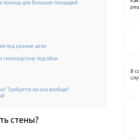
Как
в помощь для больших площадей
реш
ия под разные цели
о гипсокартону под обои
8 с
слу
и? Требуется ли она вообще?
ый
ть стены?