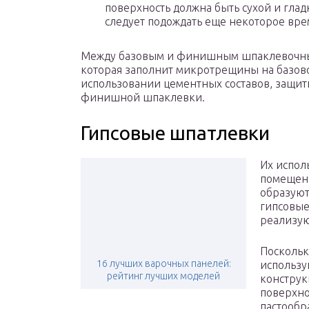
поверхность должна быть сухой и гладк
следует подождать еще некоторое вре
Между базовым и финишным шпаклевочным
которая заполнит микротрещины на базов
использовании цементных составов, защити
финишной шпаклевки.
Гипсовые шпатлевки
Их испол
помещени
образуют
гипсовые
реализую
Поскольк
16 лучших варочных панелей:
использу
рейтинг лучших моделей
конструк
поверхно
пастообр