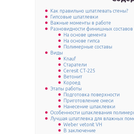
Как правильно шпатлевать стены?
Гипсовые шпатлевки
Важные моменты в работе
Разновидности финишных составов
На основе цемента
На основе гипса
Полимерные составы
Виды
Knauf
Старатели
Ceresit CT-225
Ветонит
Короед
Этапы работы
Подготовка поверхности
Приготовление смеси
Нанесение шпаклевки
Особенности шпаклевания полимерн
Лучшая шпатлевка для влажных по
Weber vetonit VH
В заключение