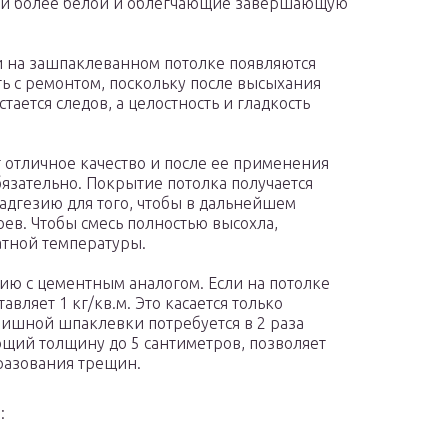
ти более белой и облегчающие завершающую
ии на зашпаклеванном потолке появляются
ить с ремонтом, поскольку после высыхания
тается следов, а целостность и гладкость
отличное качество и после ее применения
язательно. Покрытие потолка получается
дгезию для того, чтобы в дальнейшем
ев. Чтобы смесь полностью высохла,
атной температуры.
ию с цементным аналогом. Если на потолке
авляет 1 кг/кв.м. Это касается только
ишной шпаклевки потребуется в 2 раза
ющий толщину до 5 сантиметров, позволяет
разования трещин.
: