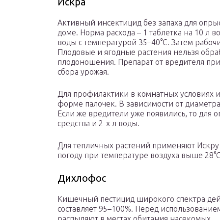
Искра
Активный инсектицид без запаха для опрыс
доме. Норма расхода – 1 таблетка на 10 л в
воды с температурой 35–40°C. Затем рабоч
Плодовые и ягодные растения нельзя обра
плодоношения. Препарат от вредителя при
сбора урожая.
Для профилактики в комнатных условиях и
форме палочек. В зависимости от диаметра 
Если же вредители уже появились, то для о
средства и 2-х л воды.
Для тепличных растений применяют Искру
погоду при температуре воздуха выше 28°C.
Дихлофос
Кишечный пестицид широкого спектра дейс
составляет 95–100%. Перед использование
распыляют в местах обитания насекомых.