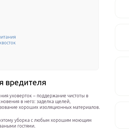
питания
хвосток
я вредителя
ия уховерток – поддержание чистоты в
новения в него: заделка щелей,
ьзование хороших изоляционных материалов.
поэтому уборка с любым хорошим моющим
ваными гостями.