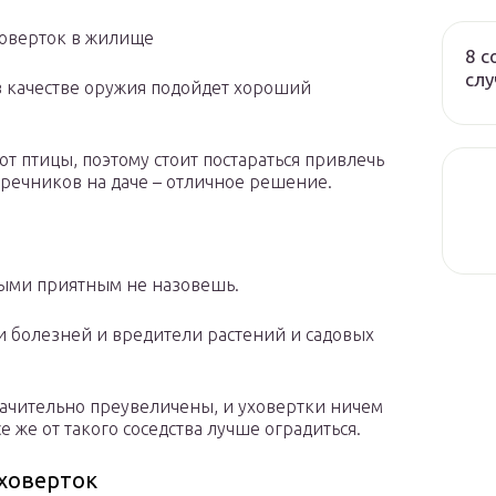
ховерток в жилище
8 с
слу
в качестве оружия подойдет хороший
ют птицы, поэтому стоит постараться привлечь
речников на даче – отличное решение.
орыми приятным не назовешь.
 болезней и вредители растений и садовых
значительно преувеличены, и уховертки ничем
 же от такого соседства лучше оградиться.
ховерток