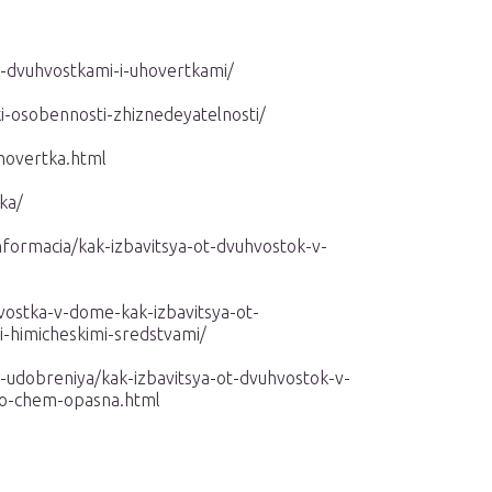
s-dvuhvostkami-i-uhovertkami/
i-osobennosti-zhiznedeyatelnosti/
uhovertka.html
ka/
nformacia/kak-izbavitsya-ot-dvuhvostok-v-
vostka-v-dome-kak-izbavitsya-ot-
-himicheskimi-sredstvami/
i-udobreniya/kak-izbavitsya-ot-dvuhvostok-v-
to-chem-opasna.html