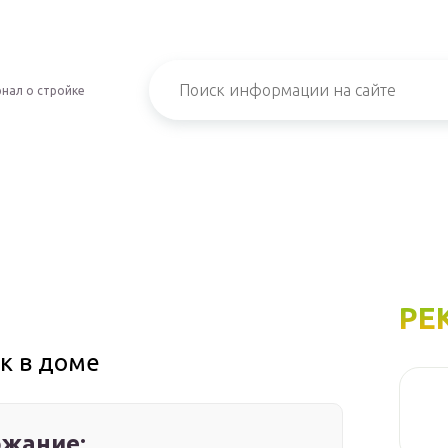
нал о стройке
РЕ
ок в доме
жание: