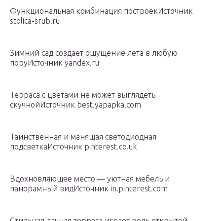
Функциональная комбинация построекИсточник
stolica-srub.ru
Зимний сад создает ощущение лета в любую
поруИсточник yandex.ru
Терраса с цветами не может выглядеть
скучнойИсточник best.yapapka.com
Таинственная и манящая светодиодная
подсветкаИсточник pinterest.co.uk
Вдохновляющее место — уютная мебель и
панорамный видИсточник in.pinterest.com
Стильная дачная терраса играет роль открытой