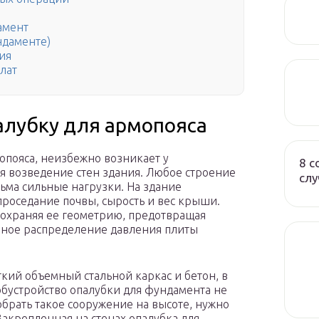
амент
ндаменте)
ия
лат
палубку для армопояса
мопояса, неизбежно возникает у
8 с
ся возведение стен здания. Любое строение
слу
сьма сильные нагрузки. На здание
проседание почвы, сырость и вес крыши.
сохраняя ее геометрию, предотвращая
рное распределение давления плиты
кий объемный стальной каркас и бетон, в
обустройство опалубки для фундамента не
обрать такое сооружение на высоте, нужно
акрепленная на стенах опалубка для