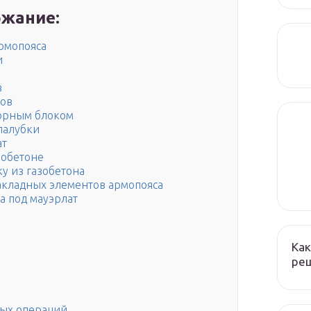
жание:
армопояса
и
в
ков
борным блоком
палубки
ат
зобетоне
у из газобетона
акладных элементов армопояса
а под мауэрлат
Как
реш
ных операций