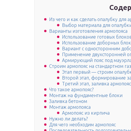
Содер
Из чего и как сделать опалубку для 
Выбор материала для опалубк
Варианты изготовления армопояса
Использование готовых блоко
Использование доборных бло
Вариант с односторонним до
Применение двухсторонней о
Армирующий пояс под мауэрл
Строим армопояс на стандартном га
Этап первый — строим опалубк
Второй этап, формирование з
Третий этап, заливка армопояс
Что такое армопояс?
Монтаж на фундаментные блоки
Заливка бетоном
Монтаж армопояса
Армопояс из кирпича
Нужно ли делать?
Для чего необходим армопояс
Последовательность подготовитель