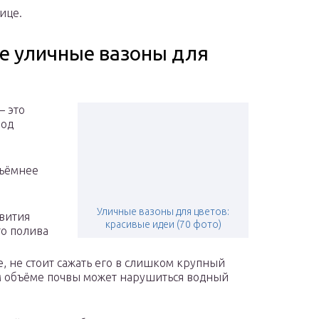
ице.
е уличные вазоны для
– это
под
бъёмнее
Уличные вазоны для цветов:
звития
красивые идеи (70 фото)
го полива
е, не стоит сажать его в слишком крупный
м объёме почвы может нарушиться водный