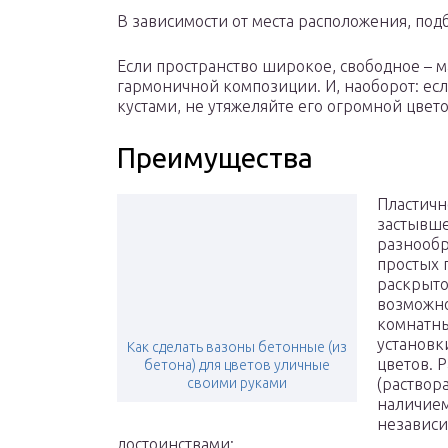
В зависимости от места расположения, под
Если пространство широкое, свободное – 
гармоничной композиции. И, наоборот: ес
кустами, не утяжеляйте его огромной цвет
Преимущества
Пластичн
застывше
разнообр
простых 
раскрыто
возможно
комнатны
установк
Как сделать вазоны бетонные (из
цветов. 
бетона) для цветов уличные
своими руками
(раствор
наличием
независи
достоинствами: