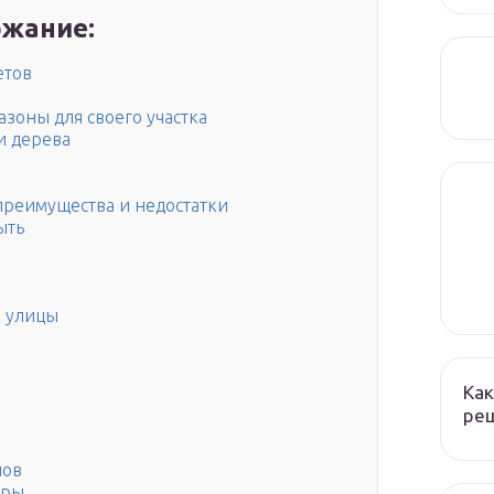
жание:
етов
зоны для своего участка
и дерева
преимущества и недостатки
ыть
и улицы
Как
реш
лов
еры