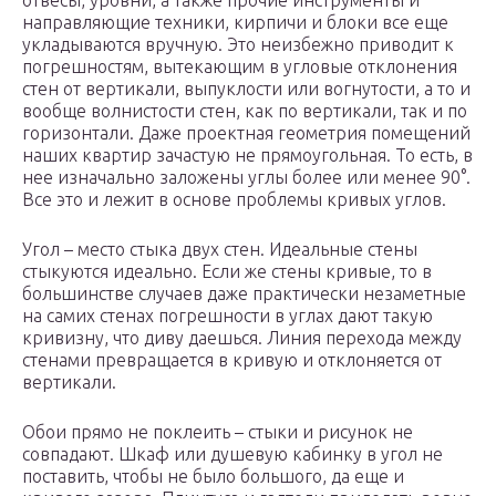
отвесы, уровни, а также прочие инструменты и
направляющие техники, кирпичи и блоки все еще
укладываются вручную. Это неизбежно приводит к
погрешностям, вытекающим в угловые отклонения
стен от вертикали, выпуклости или вогнутости, а то и
вообще волнистости стен, как по вертикали, так и по
горизонтали. Даже проектная геометрия помещений
наших квартир зачастую не прямоугольная. То есть, в
нее изначально заложены углы более или менее 90°.
Все это и лежит в основе проблемы кривых углов.
Угол – место стыка двух стен. Идеальные стены
стыкуются идеально. Если же стены кривые, то в
большинстве случаев даже практически незаметные
на самих стенах погрешности в углах дают такую
кривизну, что диву даешься. Линия перехода между
стенами превращается в кривую и отклоняется от
вертикали.
Обои прямо не поклеить – стыки и рисунок не
совпадают. Шкаф или душевую кабинку в угол не
поставить, чтобы не было большого, да еще и