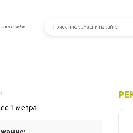
нал о стройке
РЕ
ра
ес 1 метра
жание: