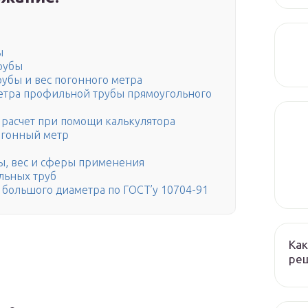
ы
рубы
убы и вес погонного метра
метра профильной трубы прямоугольного
 расчет при помощи калькулятора
огонный метр
ы, вес и сферы применения
льных труб
 большого диаметра по ГОСТ’у 10704-91
Как
реш