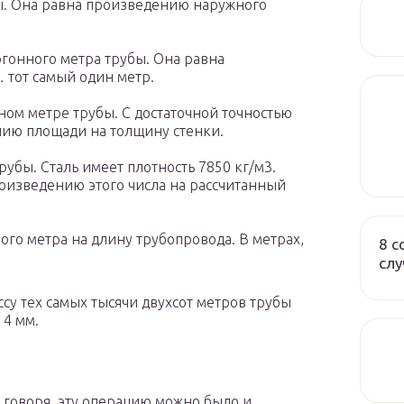
ы. Она равна произведению наружного
гонного метра трубы. Она равна
тот самый один метр.
ном метре трубы. С достаточной точностью
нию площади на толщину стенки.
рубы. Сталь имеет плотность 7850 кг/м3.
роизведению этого числа на рассчитанный
го метра на длину трубопровода. В метрах,
8 с
слу
ссу тех самых тысячи двухсот метров трубы
 4 мм.
 говоря, эту операцию можно было и