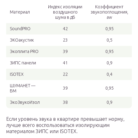
Индекс изоляции
Коэффициент
Материал
воздушного
звукопоглощения,
шума в дБ
aw
SoundPRO
42
0,95
ЭКОакустик
23
0,5
Экоплита PRO
39
0,95
ЗИПС панели
41
0,9
ISOTEX
22
0,4
ШУМАНЕТ —
39
0,95
БМ
ЭкоЗвукоИзол
38
0,9
Если уровень звука в квартире превышает норму,
лучше всего воспользоваться изолирующим
материалом ЗИПС или ISOTEX.