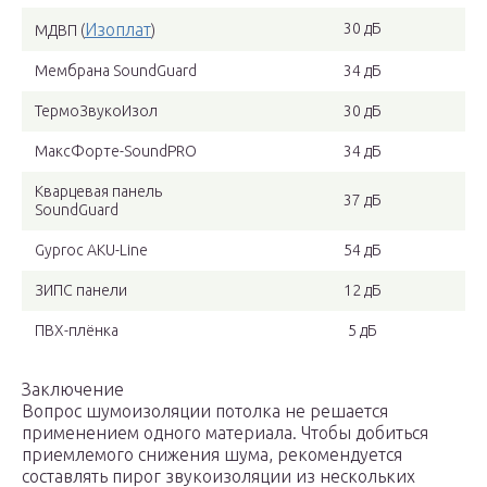
Изоплат
30 дБ
МДВП (
)
Мембрана SoundGuard
34 дБ
ТермоЗвукоИзол
30 дБ
МаксФорте-SoundPRO
34 дБ
Кварцевая панель
37 дБ
SoundGuard
Gyproc AKU-Line
54 дБ
ЗИПС панели
12 дБ
ПВХ-плёнка
5 дБ
Заключение
Вопрос шумоизоляции потолка не решается
применением одного материала. Чтобы добиться
приемлемого снижения шума, рекомендуется
составлять пирог звукоизоляции из нескольких