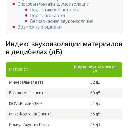
Способы монтажа шумоизоляции
Под натяжной потолок
Под гипсокартон
Бескаркасная звукоизоляция
Возможные ошибки
Индекс звукоизоляции материалов
в децибелах (дБ)
Индекс звукоизоляции
Материал
дБ
Минеральная вата
52 дБ
Базальтовые плиты
60 дБ
ISOVER Тихий Дом
54 дБ
МаксФорте-ЭКОплита
55 дБ
Роквул Акустик Баттс
63 дБ