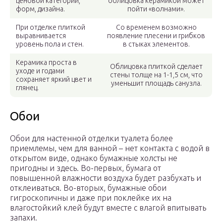
ценовой категории,
облицовка керамикой может
форм, дизайна.
пойти «волнами».
При отделке плиткой
Со временем возможно
выравнивается
появление плесени и грибков
уровень пола и стен.
в стыках элементов.
Керамика проста в
Облицовка плиткой сделает
уходе и годами
стены толще на 1-1,5 см, что
сохраняет яркий цвет и
уменьшит площадь санузла.
глянец.
Обои
Обои для настенной отделки туалета более
приемлемы, чем для ванной – нет контакта с водой в
открытом виде, однако бумажные холсты не
пригодны и здесь. Во-первых, бумага от
повышенной влажности воздуха будет разбухать и
отклеиваться. Во-вторых, бумажные обои
гигроскопичны и даже при поклейке их на
влагостойкий клей будут вместе с влагой впитывать
запахи.