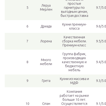
простые
Леруа
5
гарнитуры по
9.7/5.
Мерлен
выгодным ценам,
быстрая доставка
Кухни премиум-
6
Дриада
9.6/5.
класса
Качественная
7
Лорена
сборка мебели.
9.5/5.
Премиум-класс
Группа фабрик,
производящих
Много
8
качественную и
9.4/5.
мебели
бюджетную
мебель
Кухни из массива и
9
Грета
9.3/5.
МДФ
Компания
работает на рынке
больше 10 лет.
10
Олан
Осуществляется
9.1/5.