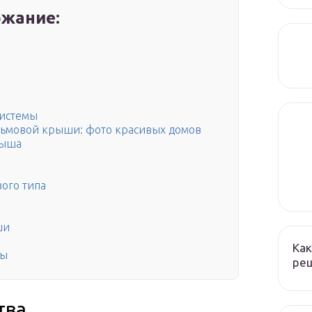
жание:
системы
льмовой крыши: фото красивых домов
рыша
ого типа
ши
Как
мы
реш
тва