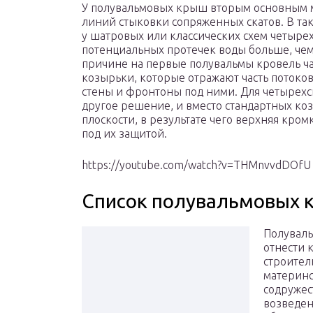
У полувальмовых крыш вторым основным м
линий стыковки сопряженных скатов. В т
у шатровых или классических схем четырехс
потенциальных протечек воды больше, чем 
причине на первые полувальмы кровель ч
козырьки, которые отражают часть потоко
стены и фронтоны под ними. Для четырех
другое решение, и вместо стандартных ко
плоскости, в результате чего верхняя кро
под их защитой.
https://youtube.com/watch?v=THMnvvdDOfU
Список полувальмовых 
Полуваль
отнести 
строител
материнс
содружес
возведен