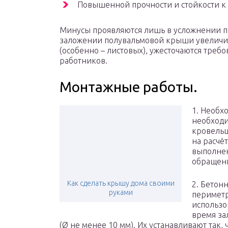
Повышенной прочности и стойкости к
Минусы проявляются лишь в усложнении пр
заложении полувальмовой крыши увеличив
(особенно – листовых), ужесточаются треб
работников.
Монтажные работы.
1. Необх
необходи
кровельщ
на расчё
выполнен
обращени
Как сделать крышу дома своими
2. Бетон
руками
периметр
использо
время за
(Ø не менее 10 мм). Их устанавливают так,