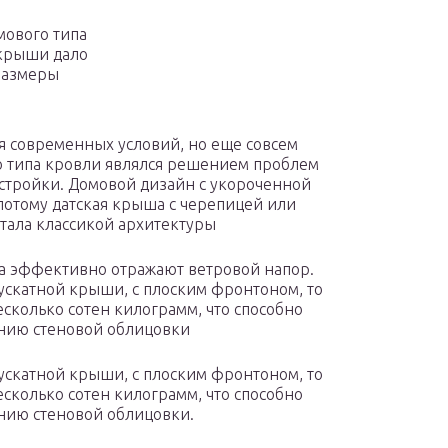
мового типа
 крыши дало
размеры
ля современных условий, но еще совсем
о типа кровли являлся решением проблем
остройки. Домовой дизайн с укороченной
потому датская крыша с черепицей или
стала классикой архитектуры
а эффективно отражают ветровой напор.
ускатной крыши, с плоским фронтоном, то
есколько сотен килограмм, что способно
анию стеновой облицовки
ускатной крыши, с плоским фронтоном, то
есколько сотен килограмм, что способно
нию стеновой облицовки.