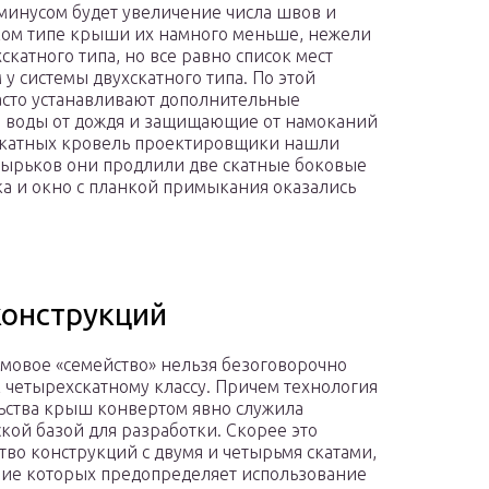
инусом будет увеличение числа швов и
аком типе крыши их намного меньше, нежели
катного типа, но все равно список мест
у системы двухскатного типа. По этой
асто устанавливают дополнительные
в воды от дождя и защищающие от намоканий
скатных кровель проектировщики нашли
зырьков они продлили две скатные боковые
мка и окно с планкой примыкания оказались
конструкций
мовое «семейство» нельзя безоговорочно
к четырехскатному классу. Причем технология
ьства крыш конвертом явно служила
кой базой для разработки. Скорее это
тво конструкций с двумя и четырьмя скатами,
ие которых предопределяет использование