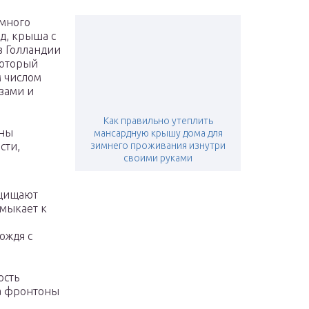
емного
яд, крыша с
в Голландии
который
м числом
зами и
Как правильно утеплить
ены
мансардную крышу дома для
сти,
зимнего проживания изнутри
своими руками
ащищают
имыкает к
ождя с
ость
на фронтоны