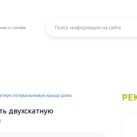
нал о стройке
РЕ
катную полувальмовую крышу дома
ть двухскатную
а