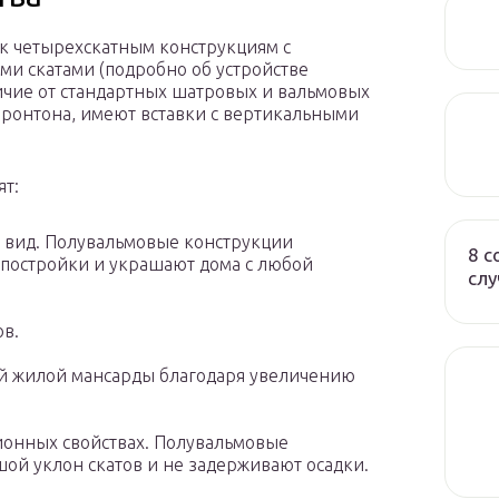
к четырехскатным конструкциям с
 скатами (подробно об устройстве
личие от стандартных шатровых и вальмовых
ронтона, имеют вставки с вертикальными
ят:
 вид. Полувальмовые конструкции
8 с
 постройки и украшают дома с любой
слу
в.
й жилой мансарды благодаря увеличению
онных свойствах. Полувальмовые
ой уклон скатов и не задерживают осадки.