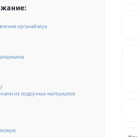
жание:
вления органайзера
атериалов
?
уками из подручных материалов
рихожую