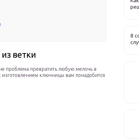
Как
реш
и
8 с
слу
из ветки
с не проблема превратить любую мелочь в
 с изготовлением ключницы вам понадобится