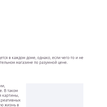
тся в каждом доме, однако, если чего-то и не
оительном магазине по разумной цене.
ии,
е. В таком
я картины,
 креативных
ую жизнь в