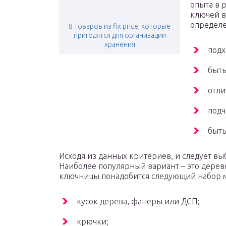
опыта в 
ключей в
определ
8 товаров из fix price, которые
пригодятся для организации
хранения
подх
быть
отли
подч
быть
Исходя из данных критериев, и следует в
Наиболее популярный вариант – это дерев
ключницы понадобится следующий набор м
кусок дерева, фанеры или ДСП;
крючки;