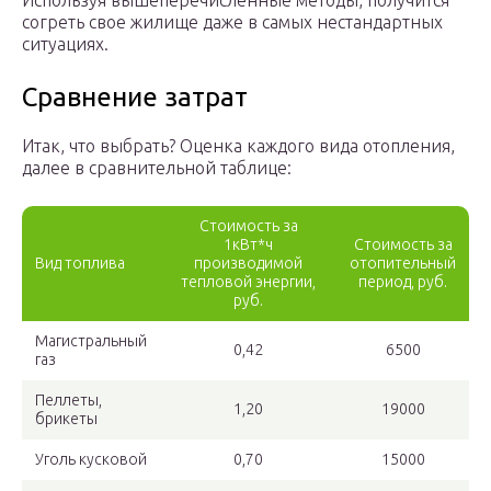
Используя вышеперечисленные методы, получится
согреть свое жилище даже в самых нестандартных
ситуациях.
Сравнение затрат
Итак, что выбрать? Оценка каждого вида отопления,
далее в сравнительной таблице:
Стоимость за
1кВт*ч
Стоимость за
Вид топлива
производимой
отопительный
тепловой энергии,
период, руб.
руб.
Магистральный
0,42
6500
газ
Пеллеты,
1,20
19000
брикеты
Уголь кусковой
0,70
15000