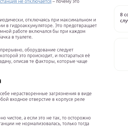
 станция не отключается
– почему это
8 с
риодически, отключаясь при максимальном и
слу
и в гидроаккумуляторе. Это предотвращает
омной работе включался бы при каждом
ачка в туалете.
непрерывно, оборудование следует
которой это происходит, и постараться её
задачу, описав те факторы, которые чаще
я
 себе нерастворенные загрязнения в виде
собой входное отверстие в корпусе реле
о чистое, а если это не так, то осторожно
станции не нормализовалась, только тогда