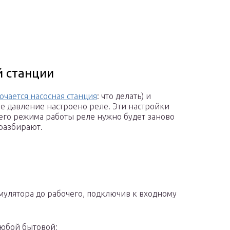
й станции
ючается насосная станция
: что делать) и
ое давление настроено реле. Эти настройки
него режима работы реле нужно будет заново
 разбирают.
мулятора до рабочего, подключив к входному
юбой бытовой;