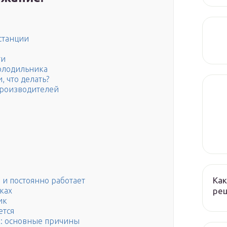
станции
ти
олодильника
, что делать?
производителей
Как
и постоянно работает
реш
ках
ик
ется
к: основные причины