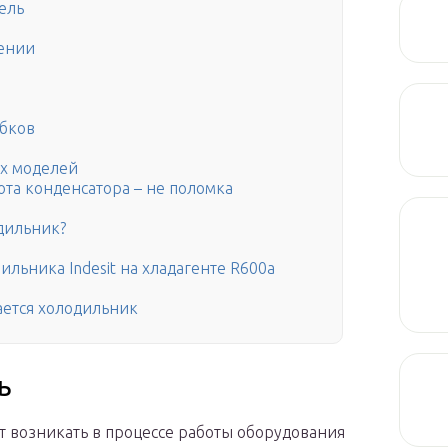
ель
щении
убков
х моделей
ота конденсатора – не поломка
одильник?
льника Indesit на хладагенте R600a
ается холодильник
ь
т возникать в процессе работы оборудования