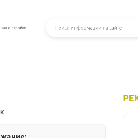
нал о стройке
РЕ
к
жание: