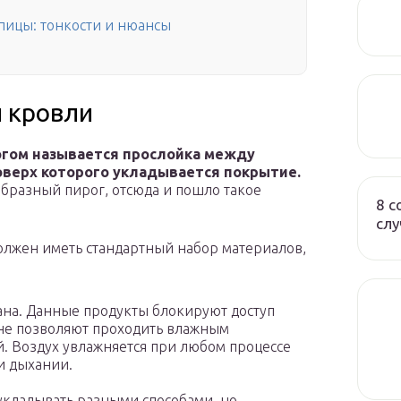
пицы: тонкости и нюансы
й кровли
огом называется прослойка между
оверх которого укладывается покрытие.
образный пирог, отсюда и пошло такое
8 с
слу
олжен иметь стандартный набор материалов,
на. Данные продукты блокируют доступ
не позволяют проходить влажным
. Воздух увлажняется при любом процессе
и дыхании.
укладывать разными способами, но