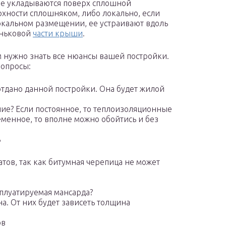
ые укладываются поверх сплошной
рхности сплошняком, либо локально, если
локальном размещении, ее устраивают вдоль
коньковой
части крыши
.
ам нужно знать все нюансы вашей постройки.
вопросы:
тдано данной постройки. Она будет жилой
ание? Если постоянное, то теплоизоляционные
еменное, то вполне можно обойтись и без
ь
атов, так как битумная черепица не может
сплуатируемая мансарда?
а. От них будет зависеть толщина
ов