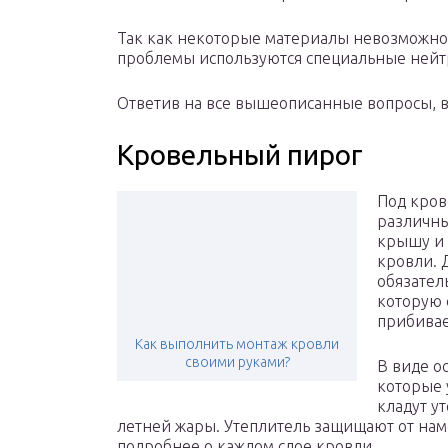
Так как некоторые материалы невозможно у
проблемы используются специальные нейт
Ответив на все вышеописанные вопросы, в
Кровельный пирог
Под кров
различны
крышу и
кровли. 
обязател
которую 
прибивае
Как выполнить монтаж кровли
своими руками?
В виде о
которые 
кладут у
летней жары. Утеплитель защищают от нам
подробнее о каждом слое кровли.