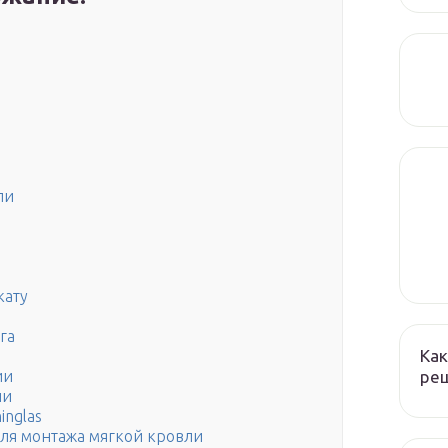
ли
кату
га
Как
реш
ии
ли
inglas
ля монтажа мягкой кровли