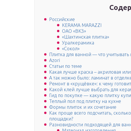
Содер
Российские
KERAMA MARAZZI
ОАО «ВКЗ»
«Шахтинская плитка»
Уралкерамика
«Сокол»
Плитка для ванной — что учитывать
Azori
Статьи по теме
Какая лучше краска – акриловая или
А так можно было: ламинат в отделке
Ремонт в «хрущёвке»: к чему готовит
Какой клей лучше выбрать для кера
Гид по покупке — какую плитку купи
Теплый пол под плитку на кухне
Формы плиток и их сочетание
Как проще всего подсчитать, сколь
площадки?
Разновидности подходящей для ван
Материал изготовления