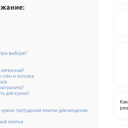
жание:
 при выборе?
 латексная?
 стен и потолка
ься
могранита?
ть для кухни?
Как
реш
ко нужно тротуарной плитки для мощения
ной плитки