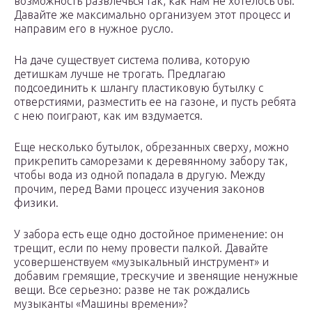
возможность развлечься так, как нам не хотелось бы.
Давайте же максимально организуем этот процесс и
направим его в нужное русло.
На даче существует система полива, которую
детишкам лучше не трогать. Предлагаю
подсоединить к шлангу пластиковую бутылку с
отверстиями, разместить ее на газоне, и пусть ребята
с нею поиграют, как им вздумается.
Еще несколько бутылок, обрезанных сверху, можно
прикрепить саморезами к деревянному забору так,
чтобы вода из одной попадала в другую. Между
прочим, перед Вами процесс изучения законов
физики.
У забора есть еще одно достойное применение: он
трещит, если по нему провести палкой. Давайте
усовершенствуем «музыкальный инструмент» и
добавим гремящие, трескучие и звенящие ненужные
вещи. Все серьезно: разве не так рождались
музыканты «Машины времени»?