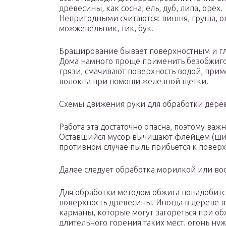
древесины, как сосна, ель, дуб, липа, орех.
Непригодными считаются: вишня, груша, ол
можжевельник, тик, бук.
Браширование бывает поверхностным и глу
Дома намного проще применить безобжиго
грязи, смачивают поверхность водой, при
волокна при помощи железной щетки.
Схемы движения руки для обработки дерев
Работа эта достаточно опасна, поэтому важ
Оставшийся мусор вычищают флейцем (широ
противном случае пыль прибьется к повер
Далее следует обработка морилкой или во
Для обработки методом обжига понадобится
поверхность древесины. Иногда в дереве 
карманы, которые могут загореться при обж
длительного горения таких мест, огонь ну