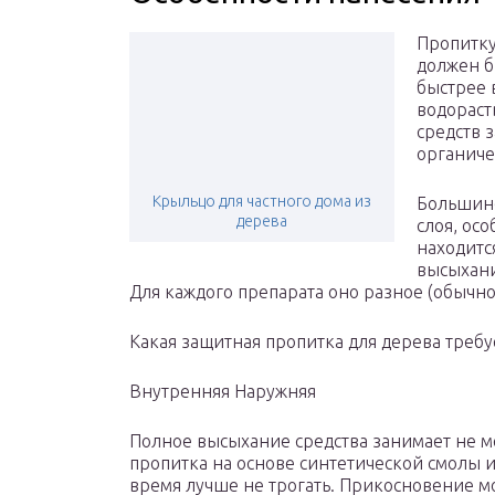
Пропитку
должен б
быстрее 
водораст
средств 
органиче
Крыльцо для частного дома из
Большинс
дерева
слоя, ос
находитс
высыхани
Для каждого препарата оно разное (обычно о
Какая защитная пропитка для дерева требу
Внутренняя Наружняя
Полное высыхание средства занимает не ме
пропитка на основе синтетической смолы и
время лучше не трогать. Прикосновение м