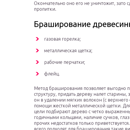
Окончательно оно его не уничтожит, зато с
пропитки.
Браширование древеси
газовая горелка;
металлическая щетка;
рабочие перчатки;
флейц.
Метод браширования позволяет выгодно п
структуру, придать дереву налет старины, 
он в удалении мягких волокон (с верхнего 
помощи жесткой металлической щетки. Дл
цели подбирают дерево с четко выраженн
годичными кольцами, наличие сучков, глаз
прочих недостатков только приветствуется
всего подходят для браширования такие в