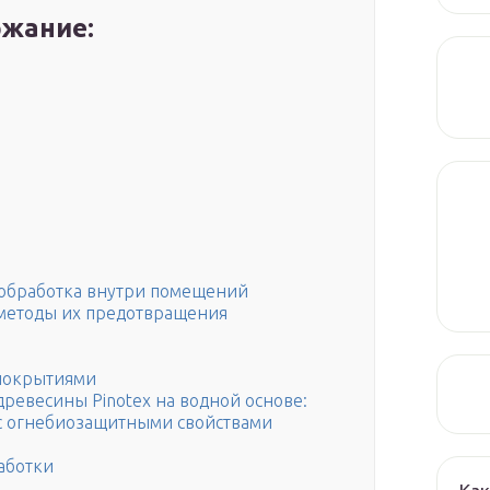
жание:
а
 обработка внутри помещений
методы их предотвращения
 покрытиями
древесины Pinotex на водной основе:
 с огнебиозащитными свойствами
аботки