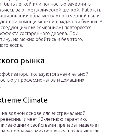
ет быть легкой или полностью зачернить
 вычесывают металлической щеткой. Работать
брашировании образуется много черной пыли.
ют при помощи мелкой наждачной бумаги. В
последующим вычесыванием) повторяется
 эффекта состаренного дерева. При
ину, но можно обойтись и без этого.
ого воска.
ского рынка
офобизаторы пользуются значительной
остью у профессионалов и домашних
.
xtreme Climate
 на водной основе для экстремальной
ревесины имеет 12-летнюю гарантию.
лкивающими свойствами препарат наделяет
епарат образует микропленку, позволяющую