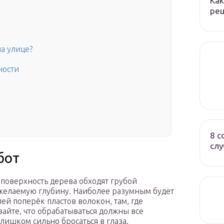
Как
реш
а улице?
ности
8 с
слу
бот
 поверхность дерева обходят грубой
 желаемую глубину. Наиболее разумным будет
й поперёк пластов волокон, там, где
вайте, что обрабатываться должны все
лишком сильно бросаться в глаза.