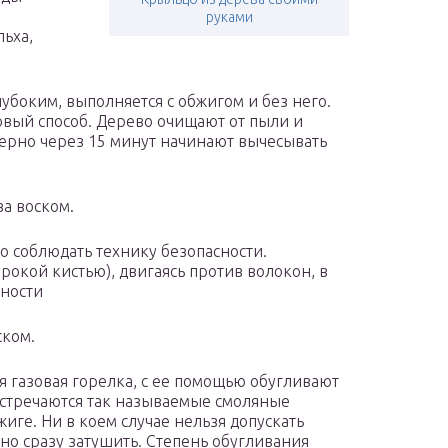
руками
ьха,
боким, выполняется с обжигом и без него.
вый способ. Дерево очищают от пыли и
мерно через 15 минут начинают вычесывать
а воском.
но соблюдать технику безопасности.
кой кистью), двигаясь против волокон, в
хности
ском.
 газовая горелка, с ее помощью обугливают
встречаются так называемые смоляные
иге. Ни в коем случае нельзя допускать
жно сразу затушить. Степень обугливания