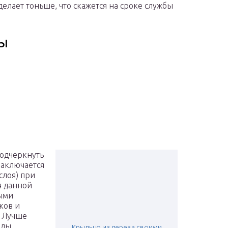
делает тоньше, что скажется на сроке службы
ны
одчеркнуть
заключается
слоя) при
я данной
ыми
ков и
. Лучше
иды
Крыльцо из дерева своими