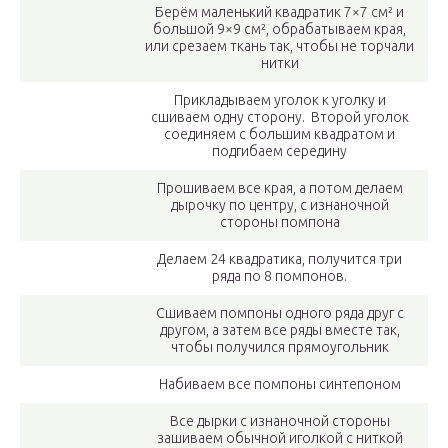
Берём маленький квадратик 7×7 см² и
большой 9×9 см², обрабатываем края,
или срезаем ткань так, чтобы не торчали
нитки
Прикладываем уголок к уголку и
сшиваем одну сторону. Второй уголок
соединяем с большим квадратом и
подгибаем середину
Прошиваем все края, а потом делаем
дырочку по центру, с изнаночной
стороны помпона
Делаем 24 квадратика, получится три
ряда по 8 помпонов.
Сшиваем помпоны одного ряда друг с
другом, а затем все ряды вместе так,
чтобы получился прямоугольник
Набиваем все помпоны синтепоном
Все дырки с изнаночной стороны
зашиваем обычной иголкой с ниткой